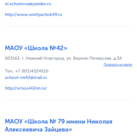
el.schustova@yandex.ru
http://www.svetlyachok49.ru
МАОУ «Школа №42»
603163, г. Нижний Новгород, ул. Верхне-Печерская, д.3А
Показать на карте
Тел.: +7 (831)4324510
school-nn42@mail.ru
http://school42nn.ru/
МАОУ «Школа № 79 имени Николая
Алексеевича Зайцева»