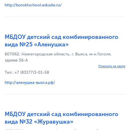
http://boroktschool.edusite.ru/
МБДОУ детский сад комбинированного
вида №25 «Аленушка»
607062, Нижегородская область, г. Выкса, м-н Гоголя,
здание 56-А
Показать на карте
Тел.: +7 (83177)3-01-58
http://аленушка-выкса.рф/
МБДОУ детский сад комбинированного
вида №32 «Журавушка»