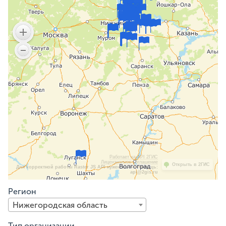
Работает на API 2ГИС
Лицензионное соглашение
Открыть в 2ГИС
Для корректной работы Raster JS API нужен ключ. Помощь:
api@2gis.ru
Регион
Нижегородская область
Тип организации