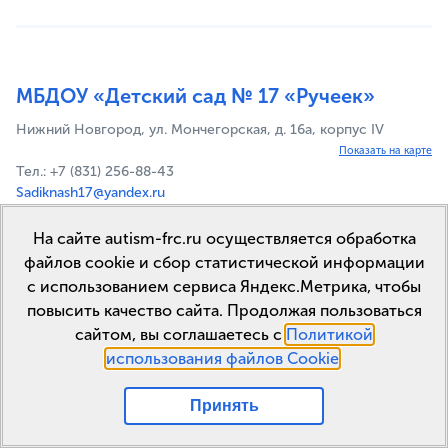
МБДОУ «Детский сад № 17 «Ручеек»
Нижний Новгород, ул. Мончегорская, д. 16а, корпус IV
Показать на карте
Тел.: +7 (831) 256-88-43
Sadiknash17@yandex.ru
http://www.mdou17.caduk. ru
На сайте autism-frc.ru осуществляется обработка
файлов cookie и сбор статистической информации
с использованием сервиса Яндекс.Метрика, чтобы
повысить качество сайта. Продолжая пользоваться
МБДОУ «Детский сад №226»
сайтом, вы соглашаетесь с
Политикой
использования файлов Cookie
.
603000 г. Нижний Новгород, улица Звездинка, дом 7а
Показать на карте
Принять
Тел.: +7 (831) 437-93-40
olenenok226@yandex.ru