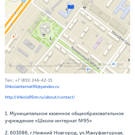
Работает на API 2ГИС
Лицензионное соглашение
Доехать с 2ГИС
Для корректной работы Raster JS API нужен ключ. Помощь:
api@2gis.ru
Тел.: +7 (831) 246-42-15
Shkolainternat95@yandex.ru
http://shkola95nn.ru/about/contact/
1. Муниципальное казенное общеобразовательное
учреждение «Школа-интернат №95»
2. 603086, г.Нижний Новгород, ул.Мануфактурная,