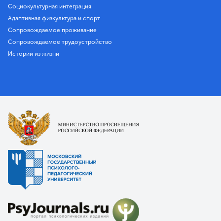
Социокультурная интеграция
Адаптивная физкультура и спорт
Сопровождаемое проживание
Сопровождаемое трудоустройство
Истории из жизни