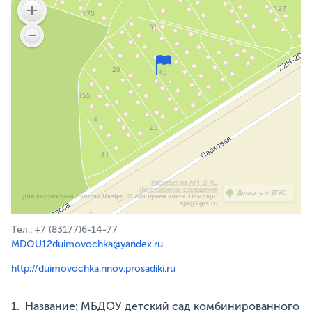
Работает на API 2ГИС
Лицензионное соглашение
Доехать с 2ГИС
Для корректной работы Raster JS API нужен ключ. Помощь:
api@2gis.ru
Тел.: +7 (83177)6-14-77
MDOU12duimovochka@yandex.ru
http://duimovochka.nnov.prosadiki.ru
1. Название: МБДОУ детский сад комбинированного