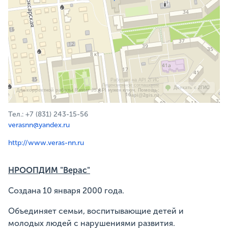
Работает на API 2ГИС
Лицензионное соглашение
Доехать с 2ГИС
Для корректной работы Raster JS API нужен ключ. Помощь:
api@2gis.ru
Тел.: +7 (831) 243-15-56
verasnn@yandex.ru
http://www.veras-nn.ru
НРООПДИМ "Верас"
Создана 10 января 2000 года.
Объединяет семьи, воспитывающие детей и
молодых людей с нарушениями развития.