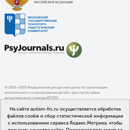
© 2016–2026 Федеральный ресурсный центр по организации
комплексного сопровождения детей с расстройствами
аутистического спектра МГППУ
Политика конфиденциальности
На сайте autism-frc.ru осуществляется обработка
Пользовательское соглашение
файлов cookie и сбор статистической информации
с использованием сервиса Яндекс.Метрика, чтобы
повысить качество сайта. Продолжая пользоваться