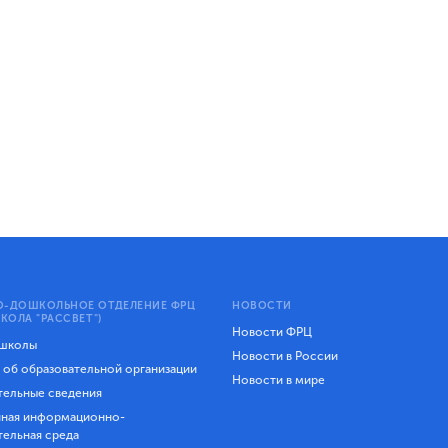
-ДОШКОЛЬНОЕ ОТДЕЛЕНИЕ ФРЦ
НОВОСТИ
КОЛА "РАССВЕТ")
Новости ФРЦ
 школы
Новости в России
 об образовательной организации
Новости в мире
ельные сведения
ная информационно-
тельная среда