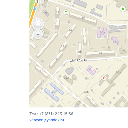
Тел.: +7 (831) 243 15 56
verasnn@yandex.ru