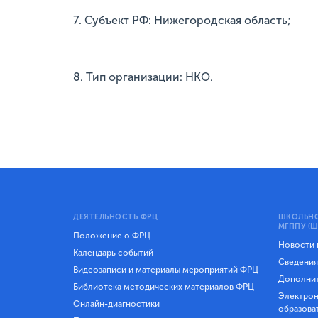
7. Субъект РФ: Нижегородская область;
8. Тип организации: НКО.
ДЕЯТЕЛЬНОСТЬ ФРЦ
ШКОЛЬНО
МГППУ (Ш
Положение о ФРЦ
Новости
Календарь событий
Сведения
Видеозаписи и материалы мероприятий ФРЦ
Дополнит
Библиотека методических материалов ФРЦ
Электрон
Онлайн-диагностики
образова