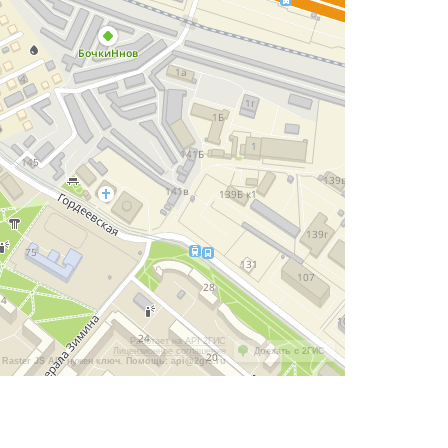
Работает на API 2ГИС
Лицензионное соглашение
Доехать с 2ГИС
Raster JS API нужен ключ. Помощь: api@2gis.ru