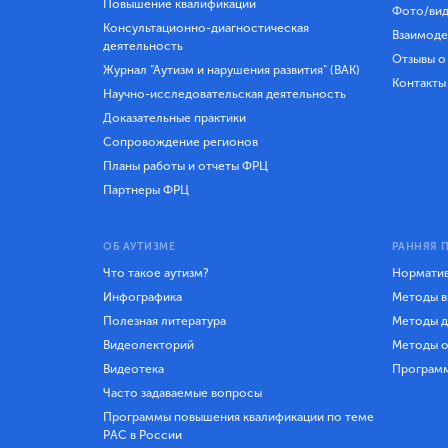
Повышение квалификации
Фото/вид
Консультационно-диагностическая
Взаимоде
деятельность
Отзывы о
Журнал "Аутизм и нарушения развития" (ВАК)
Контакты
Научно-исследовательская деятельность
Доказательные практики
Сопровождение регионов
Планы работы и отчеты ФРЦ
Партнеры ФРЦ
ОБ АУТИЗМЕ
РАННЯЯ 
Что такое аутизм?
Норматив
Инфографика
Методы в
Полезная литература
Методы д
Видеолекторий
Методы о
Видеотека
Програм
Часто задаваемые вопросы
Программы повышения квалификации по теме
РАС в России