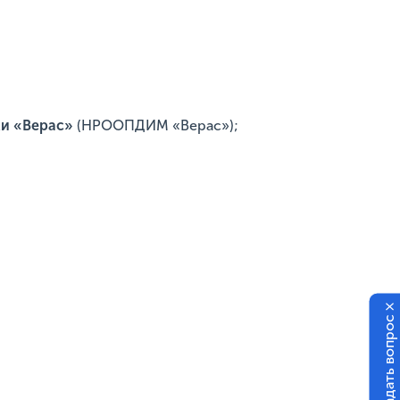
жи «Верас»
(НРООПДИМ «Верас»);
×
Задать вопрос