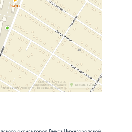
Работает на API 2ГИС
Лицензионное соглашение
Доехать с 2ГИС
Raster JS API нужен ключ. Помощь: api@2gis.ru
одского округа город Выкса Нижегородской