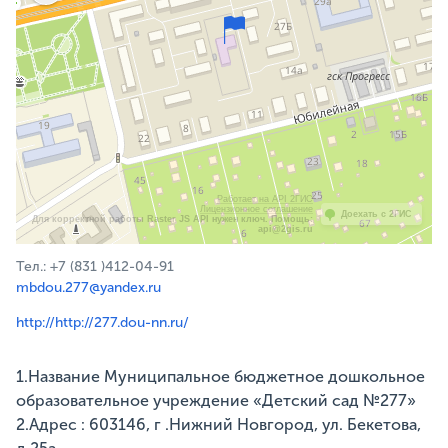
Работает на API 2ГИС
Лицензионное соглашение
Доехать с 2ГИС
Для корректной работы Raster JS API нужен ключ. Помощь:
api@2gis.ru
Тел.: +7 (831 )412-04-91
mbdou.277@yandex.ru
http://httр://277.dou-nn.ru/
1.Название Муниципальное бюджетное дошкольное
образовательное учреждение «Детский сад №277»
2.Адрес : 603146, г .Нижний Новгород, ул. Бекетова,