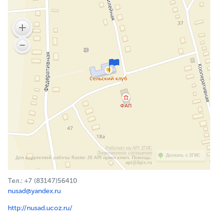
Работает на API 2ГИС
Лицензионное соглашение
Доехать с 2ГИС
Для корректной работы Raster JS API нужен ключ. Помощь:
api@2gis.ru
Тел.: +7 (83147)56410
nusad@yandex.ru
http://nusad.ucoz.ru/