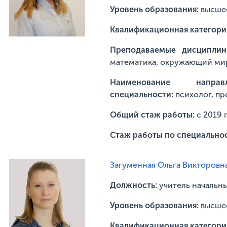
Уровень образования:
высше
Квалификационная категори
Преподаваемые дисципли
математика, окружающий мир
Наименование напр
специальности:
психолог, п
Общий стаж работы:
с 2019 
Стаж работы по специально
Загуменная Ольга Викторовн
Должность:
учитель начальн
Уровень образования:
высше
Квалификационная категори