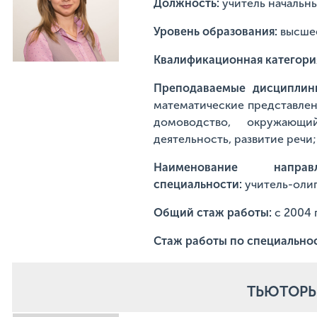
Должность:
учитель начальн
Уровень образования:
высше
Квалификационная категори
Преподаваемые дисципли
математические представлен
домоводство, окружающи
деятельность, развитие реч
Наименование напр
специальности:
учитель-оли
Общий стаж работы:
с 2004 
Стаж работы по специально
ТЬЮТОР