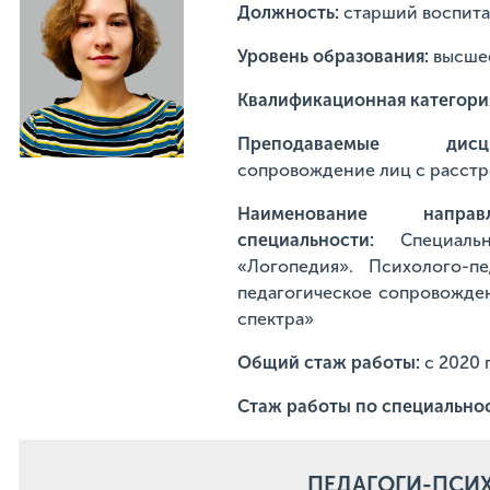
Должность:
старший воспита
Уровень образования:
высше
Квалификационная категори
Преподаваемые ди
сопровождение лиц с расстр
Наименование напр
специальности:
Специаль
«Логопедия». Психолого-пе
педагогическое сопровожден
спектра»
Общий стаж работы:
с 2020 
Стаж работы по специально
ПЕДАГОГИ-ПСИ