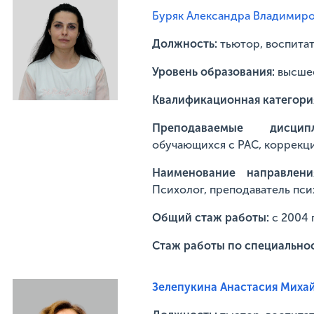
Буряк Александра Владимир
Должность:
тьютор, воспита
Уровень образования:
высше
Квалификационная категори
Преподаваемые дисципл
обучающихся с РАС, коррекц
Наименование направлени
Психолог, преподаватель пс
Общий стаж работы:
с 2004 
Стаж работы по специально
Зелепукина Анастасия Миха