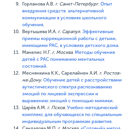
Горланова А.В.
г. Санкт-Петербург
.
Опыт
внедрения средств альтернативной
коммуникации в условиях школьного
обучения.
Вертышева И.А.
г. Сарапул
.
Эффективные
приемы коррекционной работы с детьми,
имеющими РАС, в условиях детского дома.
Манелис Н.Г.
г. Москва
.
Методы обучения
детей с РАС пониманию ментальных
состояний.
Меснянкина К.К., Сарелайнен А.И.
г. Ростов-
на-Дону.
Обучение детей с расстройствами
аутистического спектра распознаванию
эмоций по лицевой экспрессии и
выражению эмоций с помощью мимики.
Царёв А.М.
г. Псков.
Учебно-методический
комплекс для обучающихся по специальным
индивидуальным программам развития.
Сандалова М.П.
г. Москва
.
«Сотовый» метод