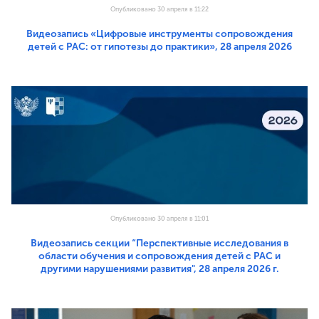
Опубликовано 30 апреля в 11:22
Видеозапись «Цифровые инструменты сопровождения
детей с РАС: от гипотезы до практики», 28 апреля 2026
Опубликовано 30 апреля в 11:01
Видеозапись секции “Перспективные исследования в
области обучения и сопровождения детей с РАС и
другими нарушениями развития", 28 апреля 2026 г.