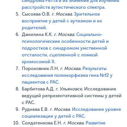
синдрома Ретта и их значение для изучения
расстройств аутистического спектра.
Сысоева О.В.
г. Москва.
Зрительное
восприятие у детей с аутизмом и их
родителей.
Данилина К.К.
г. Москва.
Социально-
психологические особенности детей и
подростков с синдромом умственной
отсталости, сцепленной с ломкой
хромосомой Х.
Пороховник Л.Н.
г. Москва.
Результаты
исследования полиморфизма гена Nrf2 у
пациентов с РАС.
Барбитова А.Д.
г. Ульяновск.
Исследование
ведущей репрезентативной системы у детей
с РАС.
Руднева Е.В.
г. Москва.
Исследование уровня
социализации у детей с РАС.
Солдатенкова Е.Н.
г. Москва.
Развитие