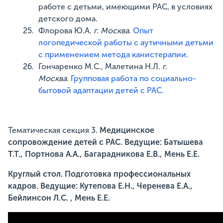
работе с детьми, имеющими РАС, в условиях
детского дома.
Флорова Ю.А.
г. Москва
.
Опыт
логопедической работы с аутичными детьми
с применением метода канистерапии
.
Гончаренко М.С., Малетина Н.Л.
г.
Москва
.
Групповая работа по социально-
бытовой адаптации детей с РАС.
Тематическая секция 3.
Медицинское
сопровождение детей с РАС. Ведущие: Батышева
Т.Т., Портнова А.А., Багарадникова Е.В., Мень Е.Е.
Круглый стол. Подготовка профессиональных
кадров. Ведущие: Кутепова Е.Н., Черенева Е.А.,
Бейлинсон Л.С. , Мень Е.Е.