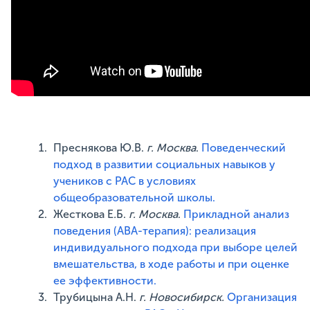
Преснякова Ю.В.
г. Москва
.
Поведенческий
подход в развитии социальных навыков у
учеников с РАС в условиях
общеобразовательной школы.
Жесткова Е
.
Б.
г. Москва
.
Прикладной анализ
поведения (АВА-терапия): реализация
индивидуального подхода при выборе целей
вмешательства, в ходе работы и при оценке
ее эффективности.
Трубицына А.Н.
г. Новосибирск.
Организация