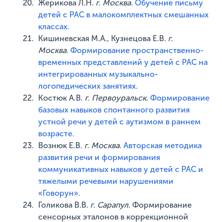
Жерикова Л.Н.
г. Москва
.
Обучение письму
детей с РАС в малокомплектных смешанных
классах.
Кишиневская М.А., Кузнецова Е.В.
г.
Москва
.
Формирование пространственно-
временных представлений у детей с РАС на
интегрированных музыкально-
логопедических занятиях.
Костюк А.В.
г. Первоуральск
.
Формирование
базовых навыков спонтанного развития
устной речи у детей с аутизмом в раннем
возрасте.
Вознюк Е.В.
г. Москва
.
Авторская методика
развития речи и формирования
коммуникативных навыков у детей с РАС и
тяжелыми речевыми нарушениями
«Говорун».
Голикова В.В.
г. Сарапул
. Формирование
сенсорных эталонов в коррекционной