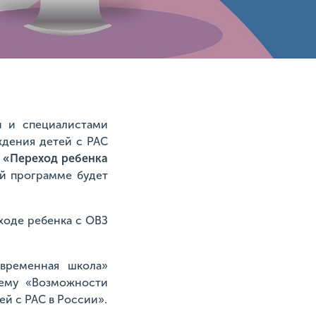
и и специалистами
ждения детей с РАС
:
«Переход ребенка
ой программе будет
еходе ребенка с ОВЗ
овременная школа»
тему «Возможности
й с РАС в России».