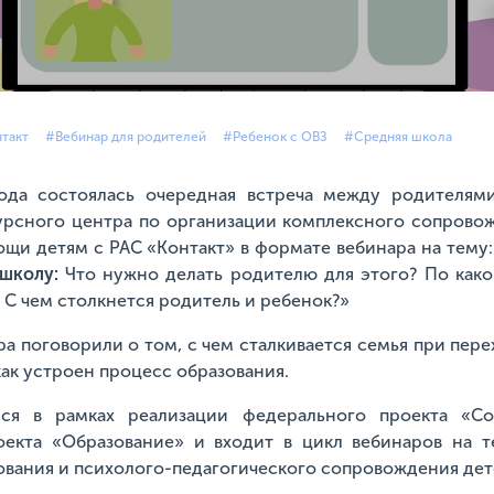
такт
#Вебинар для родителей
#Ребенок с ОВЗ
#Средняя школа
года состоялась очередная встреча между родителям
рсного центра по организации комплексного сопрово
и детям с РАС «Контакт» в формате вебинара на тему
 школу:
Что нужно делать родителю для этого? По как
 С чем столкнется родитель и ребенок?»
а поговорили о том, с чем сталкивается семья при пер
как устроен процесс образования.
ся в рамках реализации федерального проекта «С
оекта «Образование» и входит в цикл вебинаров на 
ования и психолого-педагогического сопровождения дете