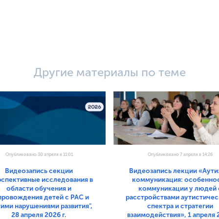
Другие материалы по теме
Опубликовано 30 апреля в 11:01
Опубликовано 7 апреля в 14:26
Видеозапись секции
Видеозапись лекции «Аути
рспективные исследования в
коммуникация: особенно
области обучения и
коммуникации у людей 
провождения детей с РАС и
расстройствами аутистиче
ими нарушениями развития",
спектра и стратегии
28 апреля 2026 г.
взаимодействия», 1 апреля 