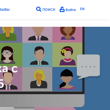
EN
ЗЫВЫ
ПОИСК
Войти
а с
5