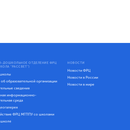
-ДОШКОЛЬНОЕ ОТДЕЛЕНИЕ ФРЦ
НОВОСТИ
КОЛА "РАССВЕТ")
Новости ФРЦ
 школы
Новости в России
 об образовательной организации
Новости в мире
ельные сведения
ная информационно-
тельная среда
еогалерея
йствие ФРЦ МГППУ со школами
 школе