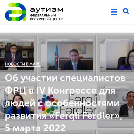
НОВОСТИ В МИРЕ
Об участии специалистов
ФРЦ в IV Конгрессе для
людей с особенностями
развития «Ferqli Ferdler»,
5 марта 2022