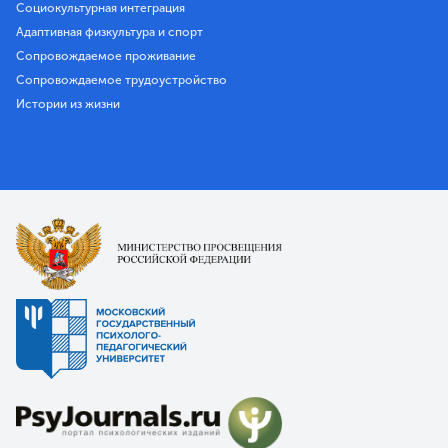
Социокультурная интеграция
Адаптивная физкультура и спорт
Сопровождаемое проживание
Сопровождаемое трудоустройство
Истории из жизни