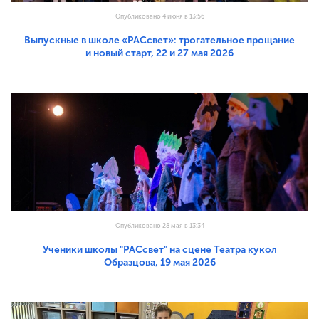
Опубликовано 4 июня в 13:56
Выпускные в школе «РАСсвет»: трогательное прощание
и новый старт, 22 и 27 мая 2026
Опубликовано 28 мая в 13:34
Ученики школы "РАСсвет" на сцене Театра кукол
Образцова, 19 мая 2026