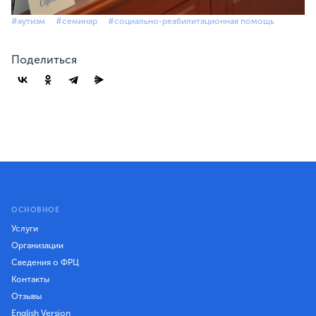
#аутизм
#семинар
#социально-реабилитационная помощь
Поделиться
ОСНОВНОЕ
Услуги
Организации
Сведения о ФРЦ
Контакты
Отзывы
English Version