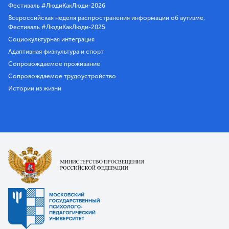
Фестиваль #ЛюдиКакЛюди-2026
Всероссийская неделя распространения информации об аутизме,
Фестиваль #ЛюдиКакЛюди-2025
Социокультурная интеграция
Адаптивная физкультура и спорт
Сопровождаемое проживание
Сопровождаемое трудоустройство
Истории из жизни