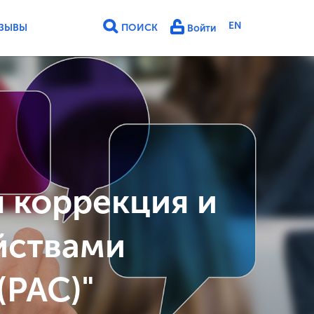
EN
ЗЫВЫ
ПОИСК
Войти
 коррекция и
йствами
(РАС)"