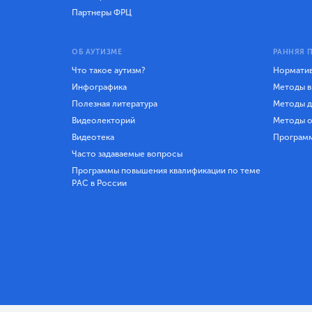
Партнеры ФРЦ
ОБ АУТИЗМЕ
РАННЯЯ 
Что такое аутизм?
Норматив
Инфографика
Методы в
Полезная литература
Методы д
Видеолекторий
Методы о
Видеотека
Програм
Часто задаваемые вопросы
Программы повышения квалификации по теме
РАС в России