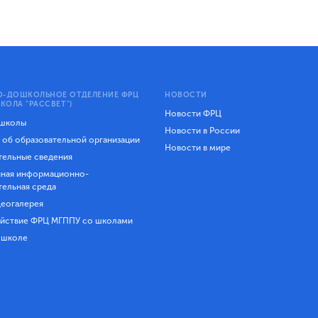
-ДОШКОЛЬНОЕ ОТДЕЛЕНИЕ ФРЦ
НОВОСТИ
КОЛА "РАССВЕТ")
Новости ФРЦ
 школы
Новости в России
 об образовательной организации
Новости в мире
ельные сведения
ная информационно-
тельная среда
еогалерея
йствие ФРЦ МГППУ со школами
 школе