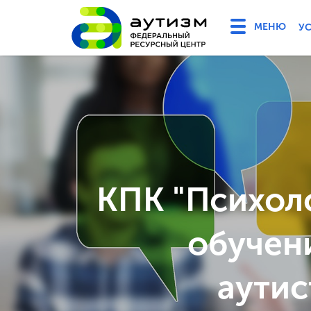
У
КПК "Психол
обучен
аутис