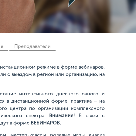
ме
Преподаватели
 дистанционном режиме в форме вебинаров.
ли с выездом в регион или организацию, на
четание интенсивного дневного очного и
тся в дистанционной форме, практика – на
ого центра по организации комплексного
тического спектра.
Внимание!
В связи с
йдут в форме
ВЕБИНАРОВ.
ы, мастер-классы, ролевые игры, анализ