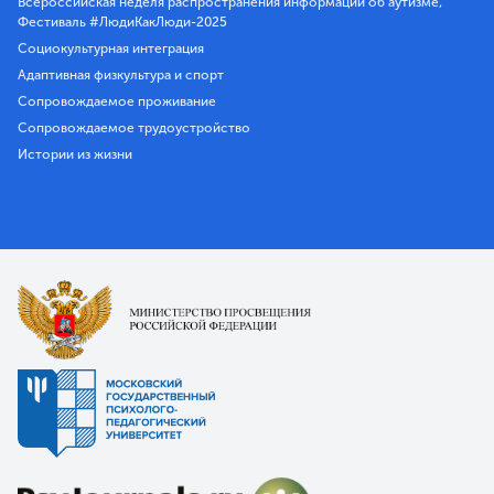
Всероссийская неделя распространения информации об аутизме,
Фестиваль #ЛюдиКакЛюди-2025
Социокультурная интеграция
Адаптивная физкультура и спорт
Сопровождаемое проживание
Сопровождаемое трудоустройство
Истории из жизни