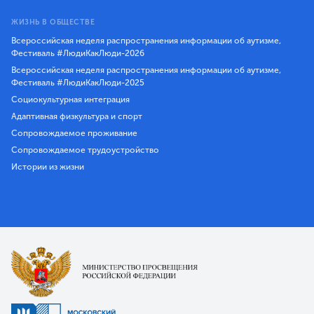
ЖИЗНЬ В ОБЩЕСТВЕ
Всероссийская неделя распространения информации об аутизме,
Фестиваль #ЛюдиКакЛюди-2026
Всероссийская неделя распространения информации об аутизме,
Фестиваль #ЛюдиКакЛюди-2025
Социокультурная интеграция
Адаптивная физкультура и спорт
Сопровождаемое проживание
Сопровождаемое трудоустройство
Истории из жизни