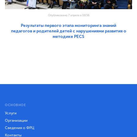
Опубликовано 7 апреля в 08:56
Результаты первого этапа мониторинга знаний
педагогов и родителей детей с нарушениями развития о
методике PECS
ОСНОВНОЕ
Услуги
Организации
Сведения о ФРЦ
Контакты