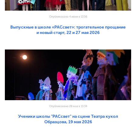
Опубликовано 4 июня в 13:56
Выпускные в школе «РАСсвет»: трогательное прощание
и новый старт, 22 и 27 мая 2026
Опубликовано 28 мая в 13:34
Ученики школы "РАСсвет" на сцене Театра кукол
Образцова, 19 мая 2026