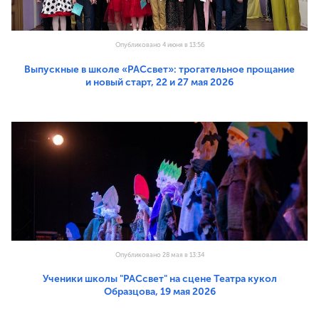
Опубликовано 4 июня в 13:56
Выпускные в школе «РАСсвет»: трогательное прощание
и новый старт, 22 и 27 мая 2026
Опубликовано 28 мая в 13:34
Ученики школы "РАСсвет" на сцене Театра кукол
Образцова, 19 мая 2026