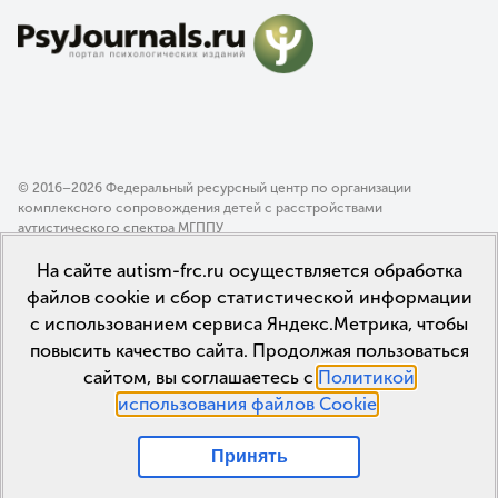
© 2016–2026 Федеральный ресурсный центр по организации
комплексного сопровождения детей с расстройствами
аутистического спектра МГППУ
Политика конфиденциальности
На сайте autism-frc.ru осуществляется обработка
Пользовательское соглашение
файлов cookie и сбор статистической информации
с использованием сервиса Яндекс.Метрика, чтобы
повысить качество сайта. Продолжая пользоваться
сайтом, вы соглашаетесь с
Политикой
использования файлов Cookie
.
Принять
Мы в соцсетях: