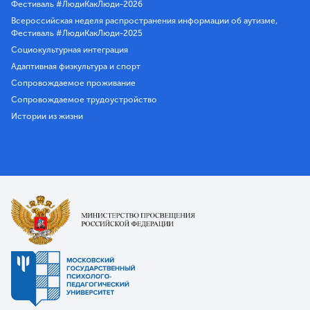
Фестиваль #ЛюдиКакЛюди-2026
Всероссийская неделя распространения информации об аутизме,
Фестиваль #ЛюдиКакЛюди-2025
Социокультурная интеграция
Адаптивная физкультура и спорт
Сопровождаемое проживание
Сопровождаемое трудоустройство
Истории из жизни