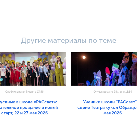
Другие материалы по теме
Опубликовано 4 июня в 13:56
Опубликовано 28 мая в 13:34
ускные в школе «РАСсвет»:
Ученики школы "РАСсвет"
гательное прощание и новый
сцене Театра кукол Образцов
старт, 22 и 27 мая 2026
мая 2026