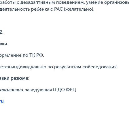
 работы с дезадаптивным поведением, умение организов
деятельность ребенка с РАС (желательно).
2.
вки.
ормление по ТК РФ.
ается индивидуально по результатам собеседования.
авки резюме:
иколаевна,
заведующая ШДО ФРЦ
ru