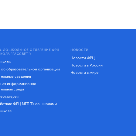
-ДОШКОЛЬНОЕ ОТДЕЛЕНИЕ ФРЦ
НОВОСТИ
КОЛА "РАССВЕТ")
Новости ФРЦ
 школы
Новости в России
 об образовательной организации
Новости в мире
ельные сведения
ная информационно-
тельная среда
еогалерея
йствие ФРЦ МГППУ со школами
 школе