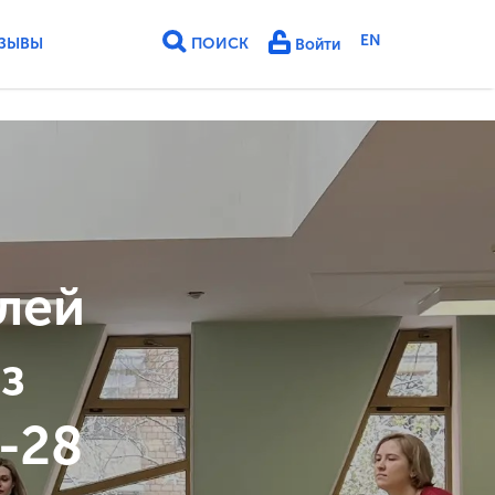
EN
ЗЫВЫ
ПОИСК
Войти
лей
з
-28