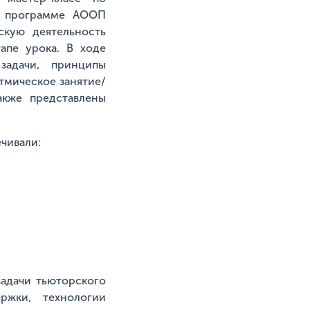
по программе АООП
скую деятельность
апе урока. В ходе
задачи, принципы
тмическое занятие/
акже представлены
чивали:
задачи тьюторского
ржки, технологии