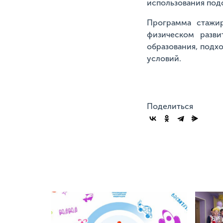
использования подс
Программа стажир
физическом разв
образования, подх
условий.
Поделиться