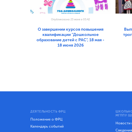
Опубликовано 23 июня в 05:42
О завершении курсов повышения
Вып
квалификации "Дошкольное
тро
образование детей с РАС", 18 мая -
18 июня 2026
ДЕЯТЕЛЬНОСТЬ ФРЦ
ШКОЛЬНО
МГППУ (Ш
Положение о ФРЦ
Новости
Календарь событий
Сведения