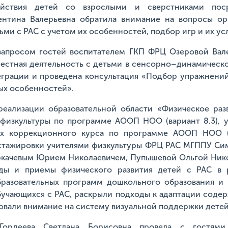
ействия детей со взрослыми и сверстниками пос
лентина Валерьевна обратила внимание на вопросы ор
ьми с РАС с учетом их особенностей, подбор игр и их у
 запросом гостей воспитателем ГКП ФРЦ Озеровой Вал
местная деятельность с детьми в сенсорно–динамическ
грации и проведена консультация «Подбор упражнений
ых особенностей».
реализации образовательной области «Физическое ра
физкультуры по программе АООП НОО (вариант 8.3), 
ах коррекционного курса по программе АООП НОО (
 стажировки учителями физкультуры ФРЦ РАС МГППУ Си
ркачевым Юрием Николаевичем, Пупышевой Ольгой Ник
ды и приемы физического развития детей с РАС в 
бразовательных программ дошкольного образования и 
бучающихся с РАС, раскрыли подходы к адаптации соде
ровали внимание на систему визуальной поддержки детей
Гордеева Светлана Борисовна провела с гостями