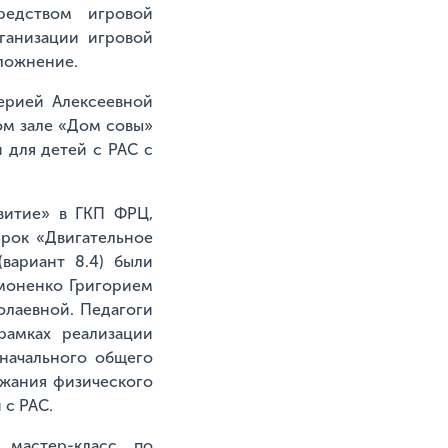
редством игровой
ганизации игровой
сложнение.
ерией Алексеевной
ом зале «Дом совы»
 для детей с РАС с
звитие» в ГКП ФРЦ,
урок «Двигательное
вариант 8.4) были
моненко Григорием
олаевной. Педагоги
рамках реализации
начального общего
ржания физического
 с РАС.
 мастер-класс по