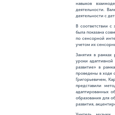
навыков взаимод
деятельности. Ва
деятельности с дет
В соответствии с
была показана сов
по сенсорной инте
учетом их сенсорн
Занятия в рамках 
уроки адаптивной 
развитие» в рамк
проведены в ходе
Григорьевичем, Ка
представили мето
адаптированных о
образования для о
развития, акценти
Учитель музыки 