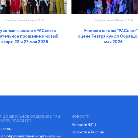
Опубликовано 4 июня в 13:56
Опубликовано 28 мая в 13:34
ускные в школе «РАСсвет»:
Ученики школы "РАСсвет"
гательное прощание и новый
сцене Театра кукол Образцов
старт, 22 и 27 мая 2026
мая 2026
-ДОШКОЛЬНОЕ ОТДЕЛЕНИЕ ФРЦ
НОВОСТИ
КОЛА "РАССВЕТ")
Новости ФРЦ
 школы
Новости в России
 об образовательной организации