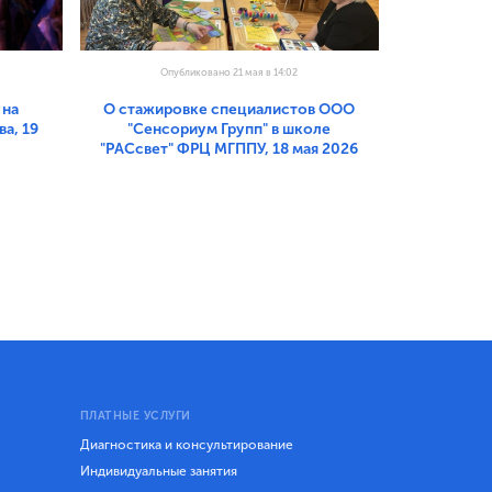
Опубликовано 21 мая в 14:02
 на
О стажировке специалистов ООО
а, 19
"Сенсориум Групп" в школе
"РАСсвет" ФРЦ МГППУ, 18 мая 2026
ПЛАТНЫЕ УСЛУГИ
Диагностика и консультирование
Индивидуальные занятия