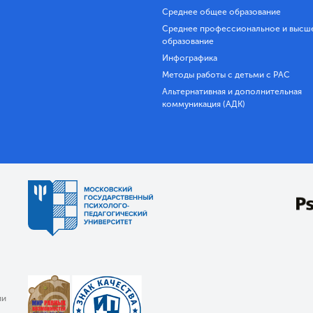
Среднее общее образование
Среднее профессиональное и высш
образование
Инфографика
Методы работы с детьми с РАС
Альтернативная и дополнительная
коммуникация (АДК)
ии