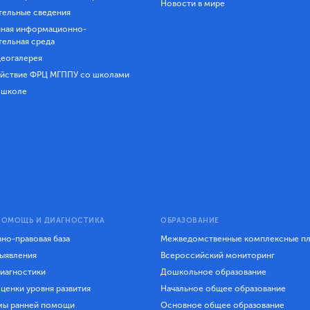
Новости в мире
ельные сведения
ная информационно-
тельная среда
еогалерея
йствие ФРЦ МГППУ со школами
 школе
ПОМОЩЬ И ДИАГНОСТИКА
ОБРАЗОВАНИЕ
но-правовая база
Межведомственные комплексные п
ыявления
Всероссийский мониторинг
иагностики
Дошкольное образование
ценки уровня развития
Начальное общее образование
мы ранней помощи
Основное общее образование