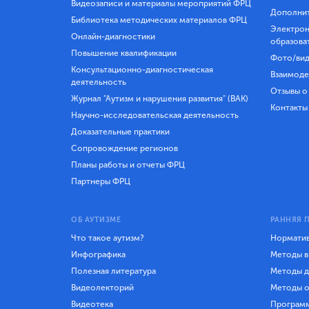
Видеозаписи и материалы мероприятий ФРЦ
Дополнит
Библиотека методических материалов ФРЦ
Электрон
Онлайн-диагностики
образова
Повышение квалификации
Фото/вид
Консультационно-диагностическая
Взаимоде
деятельность
Отзывы о
Журнал "Аутизм и нарушения развития" (ВАК)
Контакты
Научно-исследовательская деятельность
Доказательные практики
Сопровождение регионов
Планы работы и отчеты ФРЦ
Партнеры ФРЦ
ОБ АУТИЗМЕ
РАННЯЯ 
Что такое аутизм?
Норматив
Инфографика
Методы в
Полезная литература
Методы д
Видеолекторий
Методы о
Видеотека
Програм