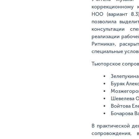
коррекционному к
НОО (вариант 8.3
позволила выдели
консультации сп
реализации рабоче
Ритмика», раскры
специальные услов
Тьюторское сопров
Зелепукина
Буряк Алек
Мозжегоров
Шевелева О
Войтова Ел
Бочарова В
В практической де
сопровождения, 