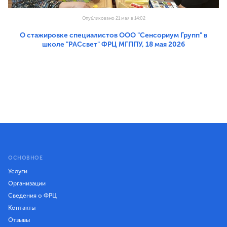
Опубликовано 21 мая в 14:02
О стажировке специалистов ООО "Сенсориум Групп" в
школе "РАСсвет" ФРЦ МГППУ, 18 мая 2026
ОСНОВНОЕ
Услуги
Организации
Сведения о ФРЦ
Контакты
Отзывы