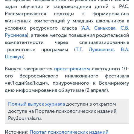
задач обучения и сопровождения детей с РАС.
Рассматриваются подходы к формированию
жизненных компетенций у младших школьников в
условиях ресурсного класса (
А.А. Санькова, С.В.
Русинова
), а также методы повышения родительской
компетентности через специализированные
тренинговые программы (
Т.Г. Луковенко, В.А.
Шовкун
).
Выпуск завершается
пресс-релизом
ежегодного 10-
ого Всероссийского инклюзивного фестиваля
«#ЛюдиКакЛюди», приуроченного к Всемирному
дню информирования об аутизме (2 апреля).
Полный выпуск журнала
доступен в открытом
доступе на Портале психологических изданий
PsyJournals.ru.
Источник:
Портал психологических изданий