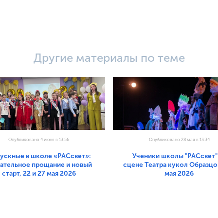
Другие материалы по теме
Опубликовано 4 июня в 13:56
Опубликовано 28 мая в 13:34
ускные в школе «РАСсвет»:
Ученики школы "РАСсвет"
гательное прощание и новый
сцене Театра кукол Образцов
старт, 22 и 27 мая 2026
мая 2026