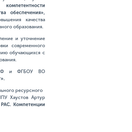
 компетентности
ва обеспечения»,
вышения качества
ного образования.
ление и уточнение
овки современного
нию обучающихся с
ования.
я РФ и ФГБОУ ВО
».
льного ресурсного
ППУ Хаустов Артур
 РАС. Компетенции