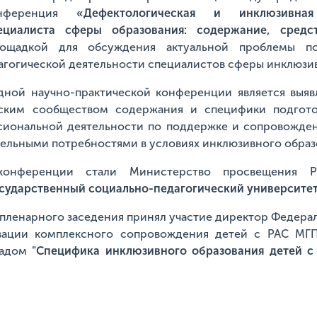
онференция
«Дефектологическая и инклюзивная
ециалиста сферы образования: содержание, средст
лощадкой для обсуждения актуальной проблемы по
гогической деятельности специалистов сферы инклюзив
ной научно-практической конференции является выяв
еским сообществом содержания и специфики подгот
ссиональной деятельности по поддержке и сопровожде
ельными потребностями в условиях инклюзивного образ
 конференции стали Министерство просвещени
сударственный социально-педагогический университет
е пленарного заседения принял участие директор Федера
зации комплексного сопровождения детей с РАС МГ
ладом
"Специфика инклюзивного образования детей с