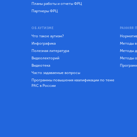
Планы работы и отчеты ФРЦ
Партнеры ФРЦ
ОБ АУТИЗМЕ
РАННЯЯ 
Что такое аутизм?
Норматив
Инфографика
Методы в
Полезная литература
Методы д
Видеолекторий
Методы о
Видеотека
Програм
Часто задаваемые вопросы
Программы повышения квалификации по теме
РАС в России