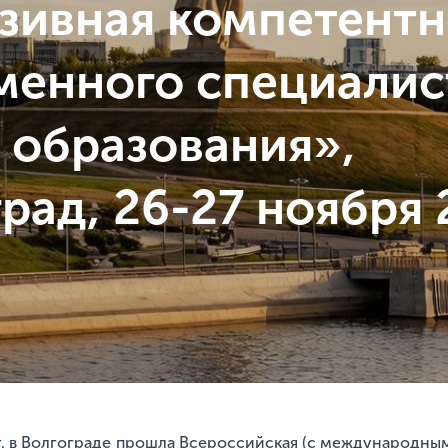
зивная компетентн
менного специалис
 образования»,
рад, 26-27 ноября
г. в Волгограде прошла Всероссийская (с международны