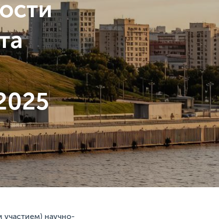
ости
та
 2025
м участием) научно-