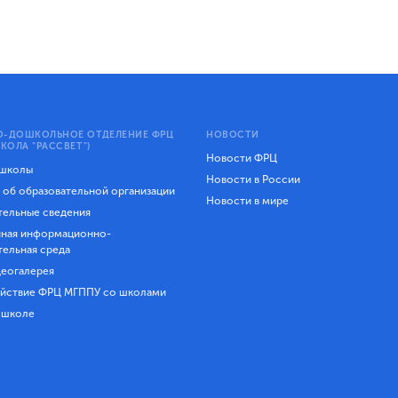
-ДОШКОЛЬНОЕ ОТДЕЛЕНИЕ ФРЦ
НОВОСТИ
КОЛА "РАССВЕТ")
Новости ФРЦ
 школы
Новости в России
 об образовательной организации
Новости в мире
ельные сведения
ная информационно-
тельная среда
еогалерея
йствие ФРЦ МГППУ со школами
 школе