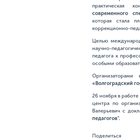
практическая к
современного сп
которая стала п
коррекционно-педа
Целью международ
научно-педагогич
педагога к профе
особыми образоват
Организаторами
«Волгоградский го
26 ноября в работ
центра по органи
Валерьевич с док
педагогов".
Поделиться