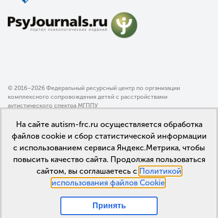
© 2016–2026 Федеральный ресурсный центр по организации
комплексного сопровождения детей с расстройствами
аутистического спектра МГППУ
Политика конфиденциальности
На сайте autism-frc.ru осуществляется обработка
Пользовательское соглашение
файлов cookie и сбор статистической информации
с использованием сервиса Яндекс.Метрика, чтобы
повысить качество сайта. Продолжая пользоваться
сайтом, вы соглашаетесь с
Политикой
использования файлов Cookie
.
Принять
Мы в соцсетях: