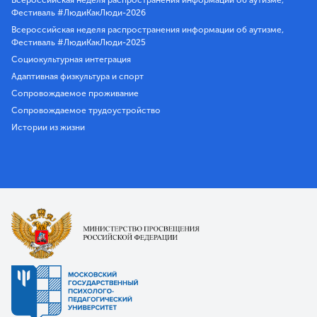
Фестиваль #ЛюдиКакЛюди-2026
Всероссийская неделя распространения информации об аутизме,
Фестиваль #ЛюдиКакЛюди-2025
Социокультурная интеграция
Адаптивная физкультура и спорт
Сопровождаемое проживание
Сопровождаемое трудоустройство
Истории из жизни