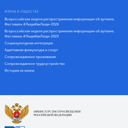
ЖИЗНЬ В ОБЩЕСТВЕ
Всероссийская неделя распространения информации об аутизме,
Фестиваль #ЛюдиКакЛюди-2026
Всероссийская неделя распространения информации об аутизме,
Фестиваль #ЛюдиКакЛюди-2025
Социокультурная интеграция
Адаптивная физкультура и спорт
Сопровождаемое проживание
Сопровождаемое трудоустройство
Истории из жизни