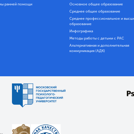
мы ранней помощи
Основное общее образование
Среднее общее образование
Среднее профессиональное и высш
образование
Инфографика
Методы работы с детьми с РАС
Альтернативная и дополнительная
коммуникация (АДК)