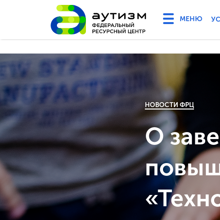
У
НОВОСТИ ФРЦ
О зав
повыш
«Техн