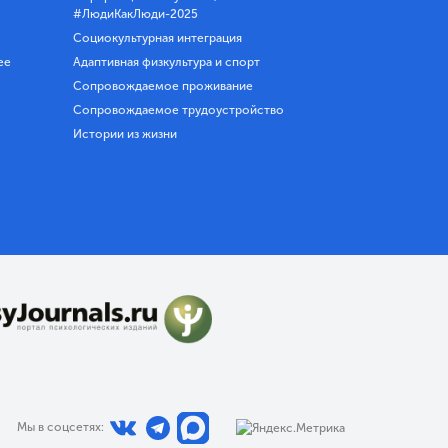
#ЛюдиКакЛюди-2025
Социокультурная интеграция
ее
Адаптивная физкультура и спорт
Сопровождаемое проживание
Сопровождаемое трудоустройство
Истории из жизни
Мы в соцсетях: