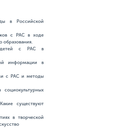
еды в Российской
тков с РАС в ходе
о образования.
я детей с РАС в
ной информации в
ми с РАС и методы
в социокультурных
 Какие существуют
тиях в творческой
скусство