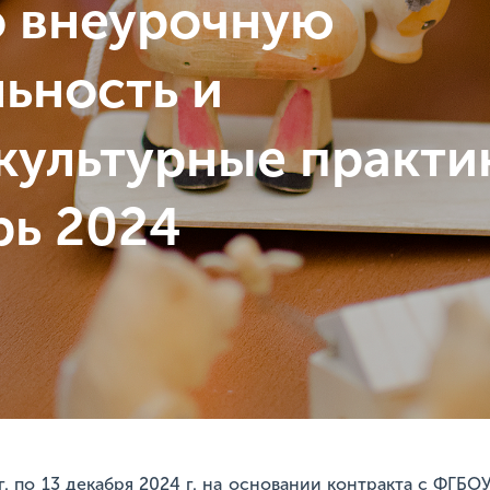
о внеурочную
льность и
культурные практи
рь 2024
г. по 13 декабря 2024 г. на основании контракта с ФГ