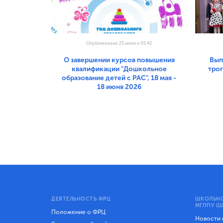
Опубликовано 23 июня в 05:42
О завершении курсов повышения
Вып
квалификации "Дошкольное
тро
образование детей с РАС", 18 мая -
18 июня 2026
ДЕЯТЕЛЬНОСТЬ ФРЦ
ШКОЛЬНО
МГППУ (Ш
Положение о ФРЦ
Новости