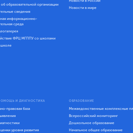
Новости в России
 об образовательной организации
Новости в мире
ельные сведения
ная информационно-
тельная среда
еогалерея
йствие ФРЦ МГППУ со школами
 школе
ПОМОЩЬ И ДИАГНОСТИКА
ОБРАЗОВАНИЕ
но-правовая база
Межведомственные комплексные п
ыявления
Всероссийский мониторинг
иагностики
Дошкольное образование
ценки уровня развития
Начальное общее образование