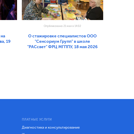
Опубликовано 21 мая в 14:02
 на
О стажировке специалистов ООО
а, 19
"Сенсориум Групп" в школе
"РАСсвет" ФРЦ МГППУ, 18 мая 2026
ПЛАТНЫЕ УСЛУГИ
Диагностика и консультирование