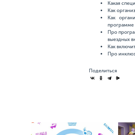
Какая спец
Как организ
Как орган
программе 
Про програ
выездных в
Как включи
Про инклюз
Поделиться