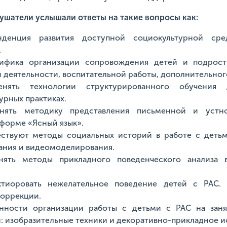
лушатели услышали ответы на такие вопросы как:
нденция развития доступной социокультурной ср
.
цифика организации сопровождения детей и подрос
 деятельности, воспитательной работы, дополнительног
енять технологии структурированного обучени
урных практиках.
нять методику представления письменной и уст
форме «Ясный язык».
ествуют методы социальных историй в работе с деть
ния и видеомоделирования.
нять методы прикладного поведенческого анализа 
ктиоровать нежелательное поведение детей с РАС.
коррекции.
нности организации работы с детьми с РАС на заня
: изобразительные техники и декоративно-прикладное и