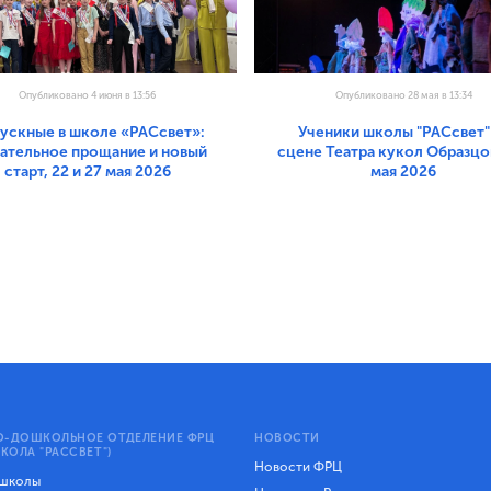
Опубликовано 4 июня в 13:56
Опубликовано 28 мая в 13:34
ускные в школе «РАСсвет»:
Ученики школы "РАСсвет"
гательное прощание и новый
сцене Театра кукол Образцов
старт, 22 и 27 мая 2026
мая 2026
-ДОШКОЛЬНОЕ ОТДЕЛЕНИЕ ФРЦ
НОВОСТИ
КОЛА "РАССВЕТ")
Новости ФРЦ
 школы