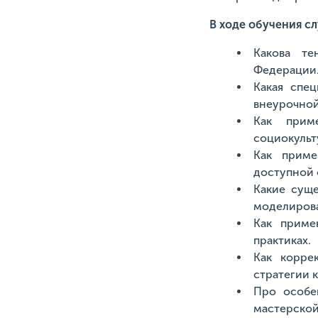
В ходе обучения с
Какова те
Федерации
Какая спе
внеурочной
Как прим
социокульт
Как приме
доступной 
Какие сущ
моделирова
Как приме
практиках.
Как корре
стратегии 
Про особе
мастерской