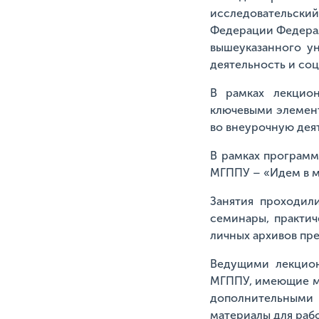
исследовательски
Федерации Федерал
вышеуказанного у
деятельность и соц
В рамках лекцион
ключевыми элемент
во внеурочную дея
В рамках программ
МГППУ – «Идем в м
Занятия проходили
семинары, практич
личных архивов пр
Ведущими лекцион
МГППУ, имеющие мн
дополнительными 
материалы для раб