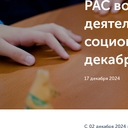
РАС в
деяте
социо
декаб
17 декабря 2024
С 02 декабря 2024 