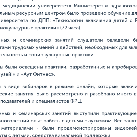
й медицинский университет» Министерства здравоохр
ьным ресурсным центром было проведено обучение дл
ниверситета по ДПП: «Технологии включения детей с 
иокультурные практики» (72 часа).
ных и семинарских занятий слушатели овладели б
ами трудовых умений и действий, необходимых для вкл
тельность и социокультурные практики.
ы были освещены практики, разработанные и апробиро
узей!» и «Аут Фитнес».
 в виде вебинаров в режиме онлайн, которые включи
еские занятия. Было рассмотрено и разобрано много 
еподавателей и специалистов ФРЦ.
ных и семинарских занятий выступили практикующи
оголетний опыт работы с детьми с аутизмом. Все заня
материалами - были продемонстрированы видеокей
оты с детьми, средства визуальной поддержки.