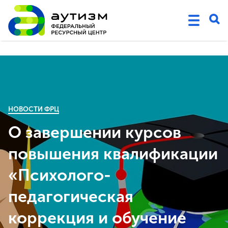
НОВОСТИ ФРЦ
О завершении курсов
повышения квалификации
«Психолого-
педагогическая
коррекция и обучение