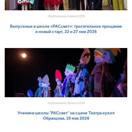
Опубликовано 4 июня в 13:56
Выпускные в школе «РАСсвет»: трогательное прощание
и новый старт, 22 и 27 мая 2026
Опубликовано 28 мая в 13:34
Ученики школы "РАСсвет" на сцене Театра кукол
Образцова, 19 мая 2026