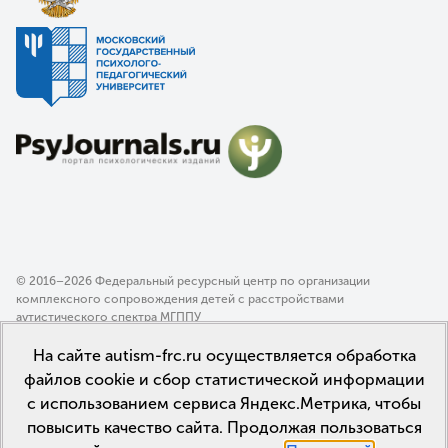
© 2016–2026 Федеральный ресурсный центр по организации
комплексного сопровождения детей с расстройствами
аутистического спектра МГППУ
Политика конфиденциальности
На сайте autism-frc.ru осуществляется обработка
Пользовательское соглашение
файлов cookie и сбор статистической информации
с использованием сервиса Яндекс.Метрика, чтобы
повысить качество сайта. Продолжая пользоваться