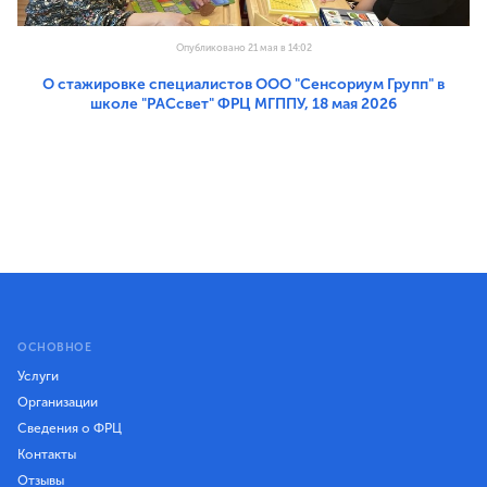
Опубликовано 21 мая в 14:02
О стажировке специалистов ООО "Сенсориум Групп" в
школе "РАСсвет" ФРЦ МГППУ, 18 мая 2026
ОСНОВНОЕ
Услуги
Организации
Сведения о ФРЦ
Контакты
Отзывы