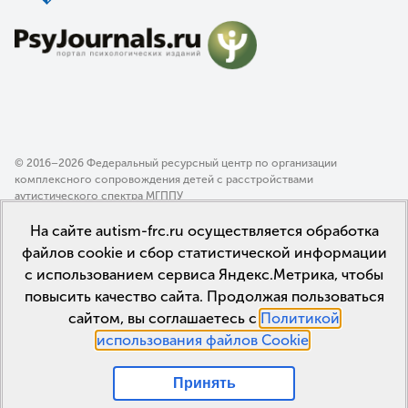
© 2016–2026 Федеральный ресурсный центр по организации
комплексного сопровождения детей с расстройствами
аутистического спектра МГППУ
Политика конфиденциальности
На сайте autism-frc.ru осуществляется обработка
Пользовательское соглашение
файлов cookie и сбор статистической информации
с использованием сервиса Яндекс.Метрика, чтобы
повысить качество сайта. Продолжая пользоваться
сайтом, вы соглашаетесь с
Политикой
использования файлов Cookie
.
Принять
Мы в соцсетях: