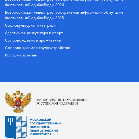
Фестиваль #ЛюдиКакЛюди-2026
Всероссийская неделя распространения информации об аутизме,
Фестиваль #ЛюдиКакЛюди-2025
Социокультурная интеграция
Адаптивная физкультура и спорт
Сопровождаемое проживание
Сопровождаемое трудоустройство
Истории из жизни