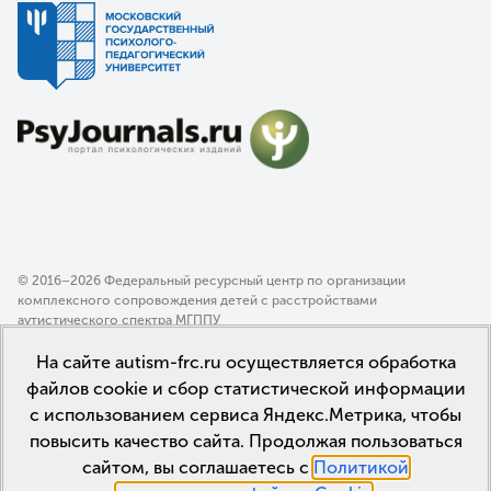
© 2016–2026 Федеральный ресурсный центр по организации
комплексного сопровождения детей с расстройствами
аутистического спектра МГППУ
Политика конфиденциальности
На сайте autism-frc.ru осуществляется обработка
Пользовательское соглашение
файлов cookie и сбор статистической информации
с использованием сервиса Яндекс.Метрика, чтобы
повысить качество сайта. Продолжая пользоваться
сайтом, вы соглашаетесь с
Политикой