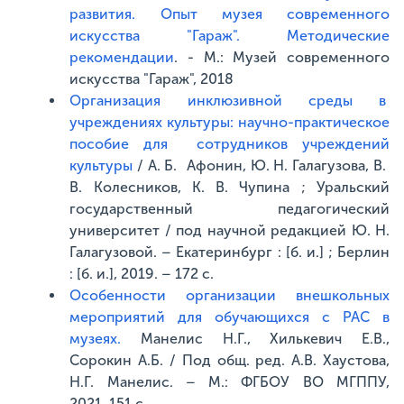
развития. Опыт музея современного
искусства "Гараж". Методические
рекомендации
. - М.: Музей современного
искусства "Гараж", 2018
Организация инклюзивной среды в
учреждениях культуры: научно-практическое
пособие для сотрудников учреждений
культуры
/ А. Б. Афонин, Ю. Н. Галагузова, В.
В. Колесников, К. В. Чупина ; Уральский
государственный педагогический
университет / под научной редакцией Ю. Н.
Галагузовой. – Екатеринбург : [б. и.] ; Берлин
: [б. и.], 2019. – 172 с.
Особенности организации внешкольных
мероприятий для обучающихся с РАС в
музеях.
Манелис Н.Г., Хилькевич Е.В.,
Сорокин А.Б. / Под общ. ред. А.В. Хаустова,
Н.Г. Манелис. – М.: ФГБОУ ВО МГППУ,
2021. 151 с.