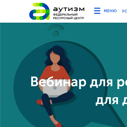
У
Вебинар для 
для 