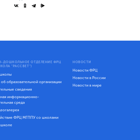
-ДОШКОЛЬНОЕ ОТДЕЛЕНИЕ ФРЦ
НОВОСТИ
КОЛА "РАССВЕТ")
Новости ФРЦ
 школы
Новости в России
 об образовательной организации
Новости в мире
ельные сведения
ная информационно-
тельная среда
еогалерея
йствие ФРЦ МГППУ со школами
 школе