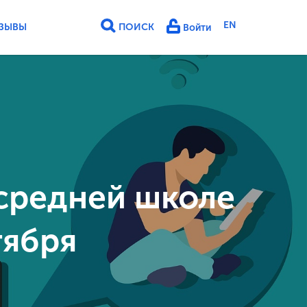
EN
ЗЫВЫ
ПОИСК
Войти
средней школе
тября