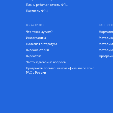
Планы работы и отчеты ФРЦ
Партнеры ФРЦ
ОБ АУТИЗМЕ
РАННЯЯ 
Что такое аутизм?
Норматив
Инфографика
Методы в
Полезная литература
Методы д
Видеолекторий
Методы о
Видеотека
Програм
Часто задаваемые вопросы
Программы повышения квалификации по теме
РАС в России