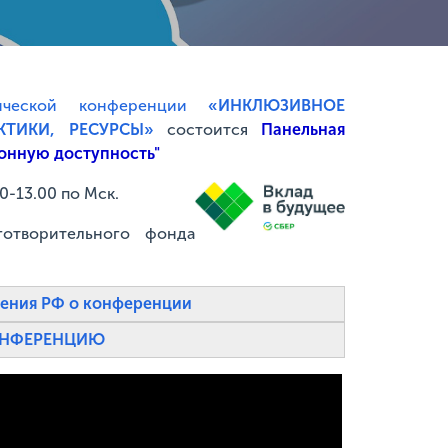
тической конференции
«ИНКЛЮЗИВНОЕ
КТИКИ, РЕСУРСЫ»
состоится
Панельная
онную доступность"
30-13.00 по Мск.
готворительного фонда
ения РФ о конференции
ОНФЕРЕНЦИЮ