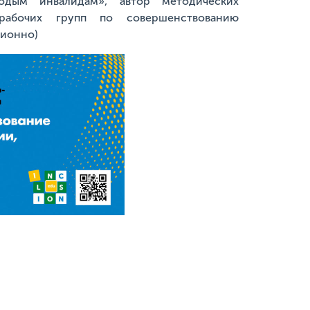
дым инвалидам», автор методических
рабочих групп по совершенствованию
ционно)