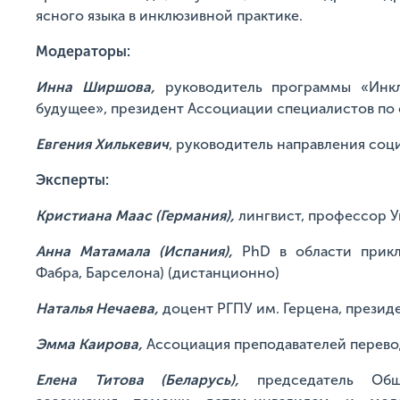
ясного языка в инклюзивной практике.
Модераторы:
Инна Ширшова,
руководитель программы «Инкл
будущее», президент Ассоциации специалистов по
Евгения Хилькевич
, руководитель направления со
Эксперты:
Кристиана Маас (Германия),
лингвист, профессор У
Анна Матамала (Испания),
PhD в области прикл
Фабра, Барселона) (дистанционно)
Наталья Нечаева,
доцент РГПУ им. Герцена, прези
Эмма Каирова,
Ассоциация преподавателей перевод
Елена Титова (Беларусь),
председатель Обще