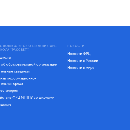
-ДОШКОЛЬНОЕ ОТДЕЛЕНИЕ ФРЦ
НОВОСТИ
КОЛА "РАССВЕТ")
Новости ФРЦ
 школы
Новости в России
 об образовательной организации
Новости в мире
ельные сведения
ная информационно-
тельная среда
еогалерея
йствие ФРЦ МГППУ со школами
 школе