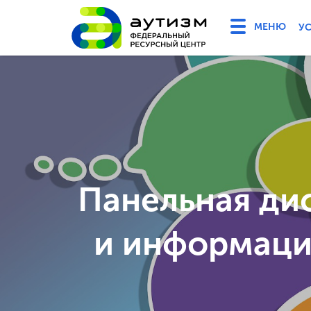
У
Панельная ди
и информаци