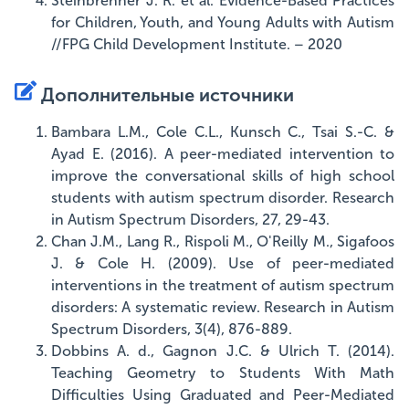
Steinbrenner J. R. et al. Evidence-Based Practices
for Children, Youth, and Young Adults with Autism
//FPG Child Development Institute. – 2020
Дополнительные источники
Bambara L.M., Cole C.L., Kunsch C., Tsai S.-C. &
Ayad E. (2016). A peer-mediated intervention to
improve the conversational skills of high school
students with autism spectrum disorder. Research
in Autism Spectrum Disorders, 27, 29-43.
Chan J.M., Lang R., Rispoli M., O'Reilly M., Sigafoos
J. & Cole H. (2009). Use of peer-mediated
interventions in the treatment of autism spectrum
disorders: A systematic review. Research in Autism
Spectrum Disorders, 3(4), 876-889.
Dobbins A. d., Gagnon J.C. & Ulrich T. (2014).
Teaching Geometry to Students With Math
Difficulties Using Graduated and Peer-Mediated