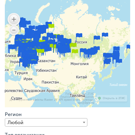
Работает на API 2ГИС
Лицензионное соглашение
Открыть в 2ГИС
Для корректной работы Raster JS API нужен ключ. Помощь:
api@2gis.ru
Регион
Любой
Тип организации