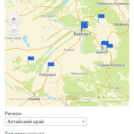
Работает на API 2ГИС
Лицензионное соглашение
Открыть в 2ГИС
Для корректной работы Raster JS API нужен ключ. Помощь:
api@2gis.ru
Регион
Алтайский край
Тип организации