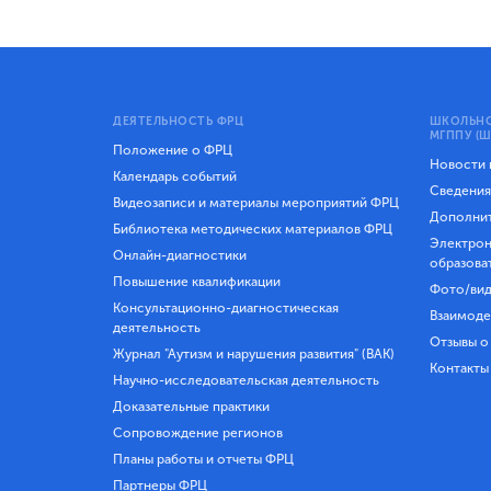
ДЕЯТЕЛЬНОСТЬ ФРЦ
ШКОЛЬНО
МГППУ (Ш
Положение о ФРЦ
Новости
Календарь событий
Сведения
Видеозаписи и материалы мероприятий ФРЦ
Дополнит
Библиотека методических материалов ФРЦ
Электрон
Онлайн-диагностики
образова
Повышение квалификации
Фото/вид
Консультационно-диагностическая
Взаимоде
деятельность
Отзывы о
Журнал "Аутизм и нарушения развития" (ВАК)
Контакты
Научно-исследовательская деятельность
Доказательные практики
Сопровождение регионов
Планы работы и отчеты ФРЦ
Партнеры ФРЦ