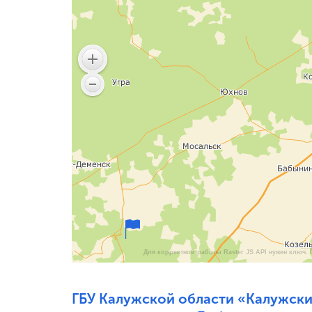
Лиц
Для корректной работы Raster JS API нужен ключ.
ГБУ Калужской области «Калужски