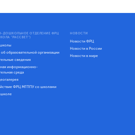
-ДОШКОЛЬНОЕ ОТДЕЛЕНИЕ ФРЦ
НОВОСТИ
КОЛА "РАССВЕТ")
Новости ФРЦ
 школы
Новости в России
 об образовательной организации
Новости в мире
ельные сведения
ная информационно-
тельная среда
еогалерея
йствие ФРЦ МГППУ со школами
 школе