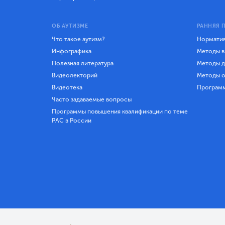
ОБ АУТИЗМЕ
РАННЯЯ 
Что такое аутизм?
Норматив
Инфографика
Методы в
Полезная литература
Методы д
Видеолекторий
Методы о
Видеотека
Програм
Часто задаваемые вопросы
Программы повышения квалификации по теме
РАС в России