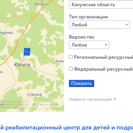
Калужская область
Тип организации
Любой
Ведомство
Любое
Региональный ресурсны
Федеральный ресурсный
Найдено организаций: 4
Работает на API 2ГИС
ензионное соглашение
Открыть в 2ГИС
 Помощь: api@2gis.ru
й реабилитационный центр для детей и подр