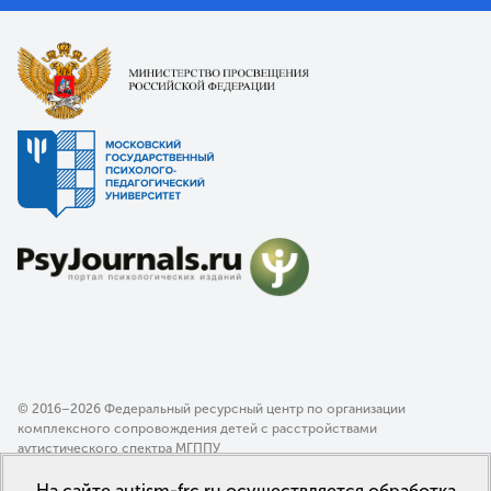
© 2016–2026 Федеральный ресурсный центр по организации
комплексного сопровождения детей с расстройствами
аутистического спектра МГППУ
Политика конфиденциальности
На сайте autism-frc.ru осуществляется обработка