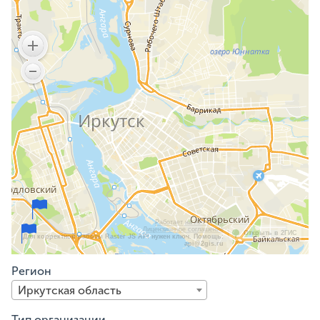
Работает на API 2ГИС
Лицензионное соглашение
Открыть в 2ГИС
Для корректной работы Raster JS API нужен ключ. Помощь:
api@2gis.ru
Регион
Иркутская область
Тип организации