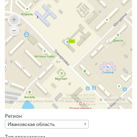
Работает на API 2ГИС
Лицензионное соглашение
Доехать с 2ГИС
Для корректной работы Raster JS API нужен ключ. Помощь:
api@2gis.ru
Регион
Ивановская область
Тип организации