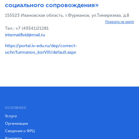
социального сопровождения»
155523 Ивановская область, г.Фурманов, ул.Тимирязева, д.8
Показать на карте
Тел.: +7 (49341)21281
internat8vid@mail.ru
https://portal.iv-edu.ru/dep/correct-
uchr/furmanov_korVIII/default.aspx
ОСНОВНОЕ
Услуги
Организации
Сведения о ФРЦ
Контакты