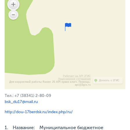
Работает на API 2ГИС
Лицензионное соглашение
Доехать с 2ГИС
Для корректной работы Raster JS API нужен ключ. Помощь:
api@2gis.ru
Тел.: +7 (38341) 2-80-09
bsk_du17@mail.ru
http://dou-17berdsk.ru/index.php/ru/
1. Название: Муниципальное бюджетное