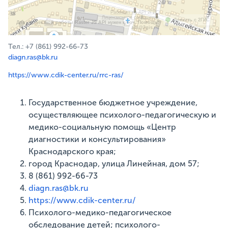
Работает на API 2ГИС
Лицензионное соглашение
Доехать с 2ГИС
Для корректной работы Raster JS API нужен ключ. Помощь:
api@2gis.ru
Тел.: +7 (861) 992-66-73
diagn.ras@bk.ru
https://www.cdik-center.ru/rrc-ras/
Государственное бюджетное учреждение,
осуществляющее психолого-педагогическую и
медико-социальную помощь «Центр
диагностики и консультирования»
Краснодарского края;
город Краснодар, улица Линейная, дом 57;
8 (861) 992-66-73
diagn.ras@bk.ru
https://www.cdik-center.ru/
Психолого-медико-педагогическое
обследование детей; психолого-