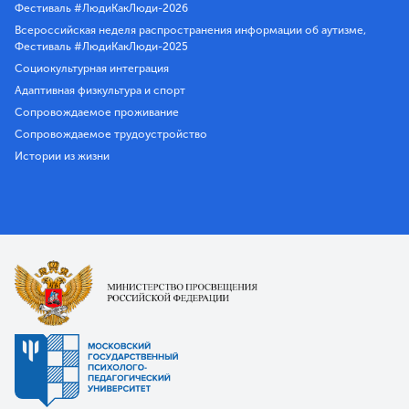
Фестиваль #ЛюдиКакЛюди-2026
Всероссийская неделя распространения информации об аутизме,
Фестиваль #ЛюдиКакЛюди-2025
Социокультурная интеграция
Адаптивная физкультура и спорт
Сопровождаемое проживание
Сопровождаемое трудоустройство
Истории из жизни