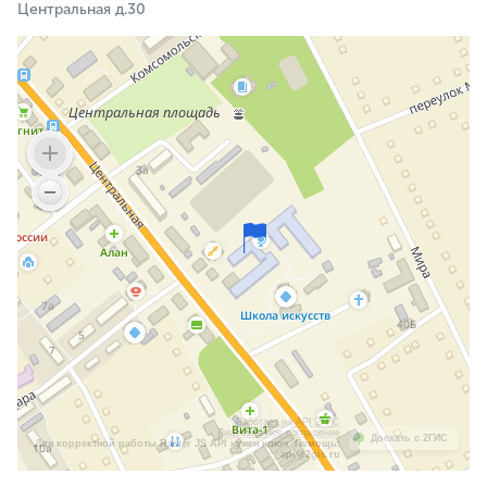
Центральная д.30
Работает на API 2ГИС
Лицензионное соглашение
Доехать с 2ГИС
Для корректной работы Raster JS API нужен ключ. Помощь:
api@2gis.ru