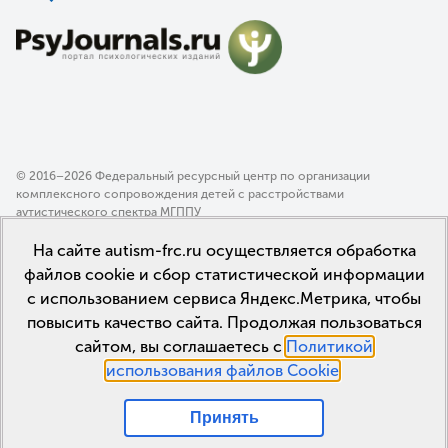
© 2016–2026 Федеральный ресурсный центр по организации
комплексного сопровождения детей с расстройствами
аутистического спектра МГППУ
Политика конфиденциальности
На сайте autism-frc.ru осуществляется обработка
Пользовательское соглашение
файлов cookie и сбор статистической информации
с использованием сервиса Яндекс.Метрика, чтобы
повысить качество сайта. Продолжая пользоваться
сайтом, вы соглашаетесь с
Политикой
использования файлов Cookie
.
Принять
Мы в соцсетях: