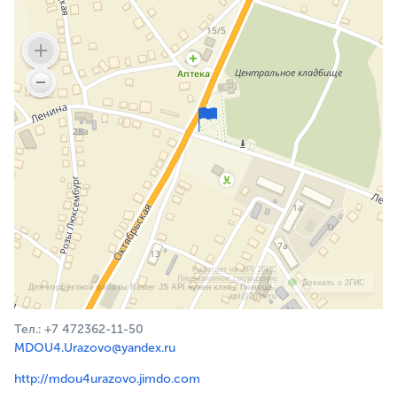
Работает на API 2ГИС
Лицензионное соглашение
Доехать с 2ГИС
Для корректной работы Raster JS API нужен ключ. Помощь:
api@2gis.ru
Тел.: +7 472362-11-50
MDOU4.Urazovo@yandex.ru
http://mdou4urazovo.jimdo.com