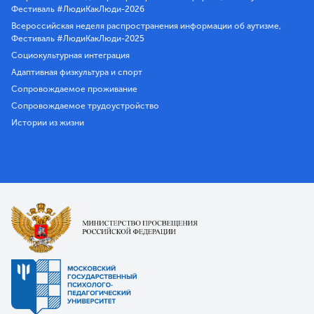
Фестиваль #ЛюдиКакЛюди-2026
Всероссийская неделя распространения информации об аутизме,
Фестиваль #ЛюдиКакЛюди-2025
Социокультурная интеграция
Адаптивная физкультура и спорт
Сопровождаемое проживание
Сопровождаемое трудоустройство
Истории из жизни