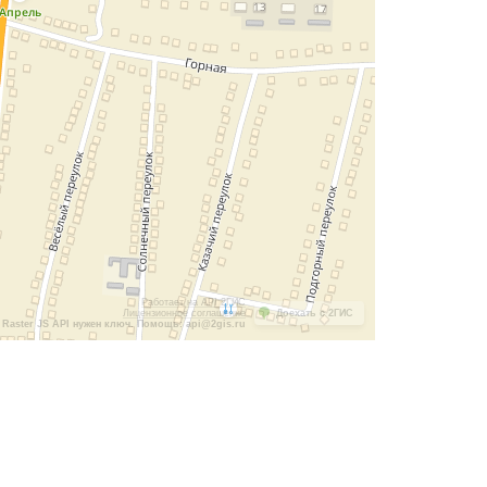
Работает на API 2ГИС
Лицензионное соглашение
Доехать с 2ГИС
Raster JS API нужен ключ. Помощь: api@2gis.ru