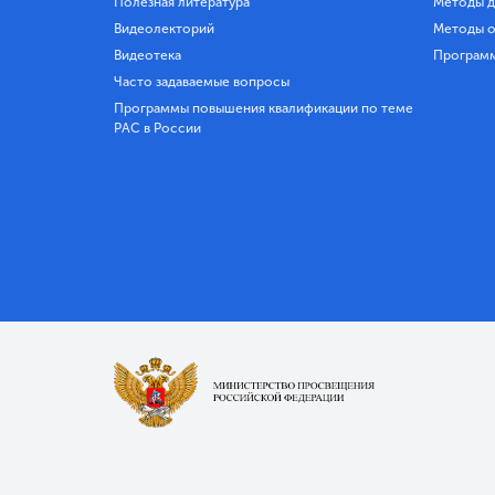
Полезная литература
Методы д
Видеолекторий
Методы о
Видеотека
Програм
Часто задаваемые вопросы
Программы повышения квалификации по теме
РАС в России