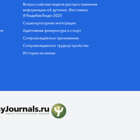
Всероссийская неделя распространения
информации об аутизме, Фестиваль
#ЛюдиКакЛюди-2025
Социокультурная интеграция
ее
Адаптивная физкультура и спорт
Сопровождаемое проживание
Сопровождаемое трудоустройство
Истории из жизни