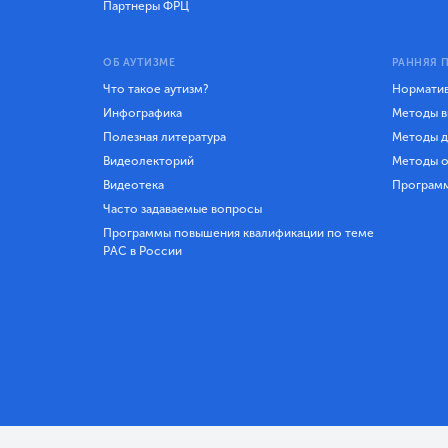
Партнеры ФРЦ
ОБ АУТИЗМЕ
РАННЯЯ 
Что такое аутизм?
Норматив
Инфографика
Методы в
Полезная литература
Методы д
Видеолекторий
Методы о
Видеотека
Програм
Часто задаваемые вопросы
Программы повышения квалификации по теме
РАС в России