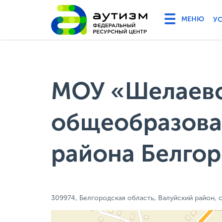
У
МОУ «Шелаевс
общеобразова
района Белгор
309974, Белгородская область, Валуйский район, с