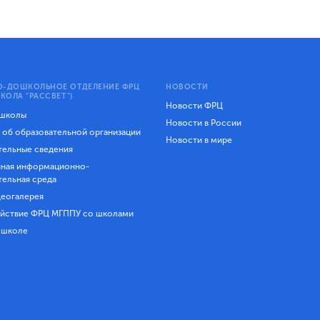
-ДОШКОЛЬНОЕ ОТДЕЛЕНИЕ ФРЦ
НОВОСТИ
КОЛА "РАССВЕТ")
Новости ФРЦ
 школы
Новости в России
 об образовательной организации
Новости в мире
ельные сведения
ная информационно-
тельная среда
еогалерея
йствие ФРЦ МГППУ со школами
 школе