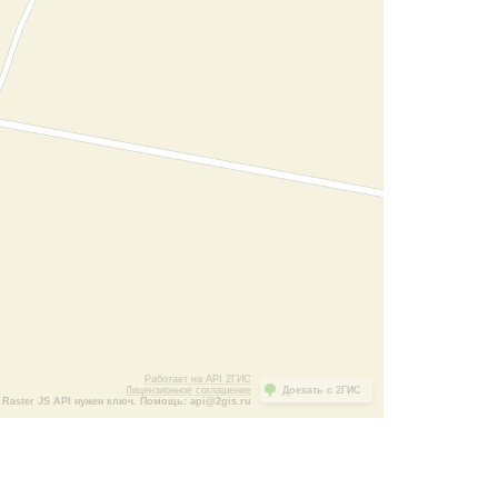
Работает на API 2ГИС
Лицензионное соглашение
Доехать с 2ГИС
Raster JS API нужен ключ. Помощь: api@2gis.ru