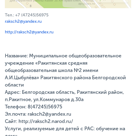
Для корректной работы Raster JS API нужен ключ. Помощь:
api@2gis.ru
Тел.: +7 (47245)56975
raksch2@yandex.ru
http://raksch2@yandex.ru
Название: Муниципальное общеобразовательное
учреждение «Ракитянская средняя
общеобразовательная школа №2 имени
А.И.Цыбулёва» Ракитянского района Белгородской
области
Адрес: Белгородская область, Ракитянский район,
п.Ракитное, ул.Коммунаров д.30а
Телефон: 8(47245)56975
Эл.почта: raksch2@yandex.ru
Сайт: http://raksch2.narod.ru/
Услуги, реализуемые для детей с РАС: обучение на
дому