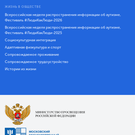
ЖИЗНЬ В ОБЩЕСТВЕ
Всероссийская неделя распространения информации об аутизме,
Фестиваль #ЛюдиКакЛюди-2026
Всероссийская неделя распространения информации об аутизме,
Фестиваль #ЛюдиКакЛюди-2025
Социокультурная интеграция
Адаптивная физкультура и спорт
Сопровождаемое проживание
Сопровождаемое трудоустройство
Истории из жизни