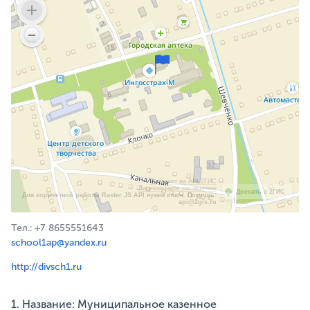
Работает на API 2ГИС
Лицензионное соглашение
Доехать с 2ГИС
Для корректной работы Raster JS API нужен ключ. Помощь:
api@2gis.ru
Тел.: +7 8655551643
school1ap@yandex.ru
http://divsch1.ru
1. Название: Муниципальное казенное